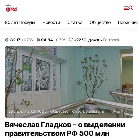
80 лет Победы
Новости
Статьи
Общество
Происше
82.17
94.84
+
22
°С,
дождь
+0.76
$
+0.78
€
Белгород
23 апреля 2025, 10:26
Общество
Фото:
belpressa.ru
Вячеслав Гладков – о выделении
правительством РФ 500 млн