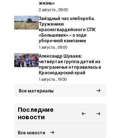
жизнь»
2 августа , 09:00
Звёздный час хлебороба.
Труженики
красногвардейского СПК
«Большевик» – о ходе
уборочной кампании
1 августа , 09:00
Александр Шуваев:
четвёртая группа детей из
приграничья отправилась в
Краснодарский край
1 августа , 19:00
Все материалы
Последние
новости
Все новости