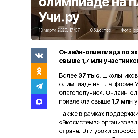
олимпиаде на 
Учи.ру
10 марта 2025, 17:07
Общество
Фото:
be
Онлайн-олимпиада по э
свыше 1,7 млн участнико
Более
37 тыс.
школьников 
олимпиаде на платформе У
благополучие». Онлайн-о
привлекла свыше
1,7 млн
у
Также в рамках поддержк
«Экосистема» организова
стране. Эти уроки спосо