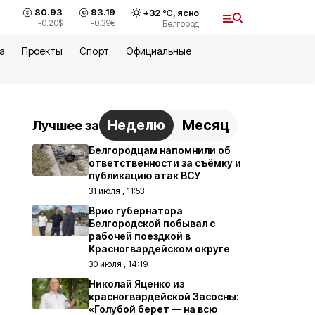
80.93
93.19
+
32
°С,
ясно
-0.20
$
-0.39
€
Белгород
а
Проекты
Спорт
Официальные
Неделю
Месяц
Лучшее за
Белгородцам напомнили об
ответственности за съёмку и
публикацию атак ВСУ
31 июля , 11:53
Врио губернатора
Белгородской побывал с
рабочей поездкой в
Красногвардейском округе
30 июля , 14:19
Николай Яценко из
красногвардейской Засосны:
«Голубой берет — на всю