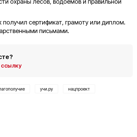
ти охраны лесов, водоёмов и правильной
 получил сертификат, грамоту или диплом.
дарственными письмами.
сте?
ссылку
лагополучие
учи.ру
нацпроект