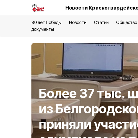
Новости Красногвардейско
80 лет Победы
Новости
Статьи
Общество
документы
Более 37 тыс. 
из Белгородско
приняли участи