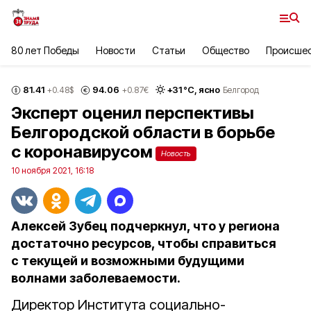
80 лет Победы
Новости
Статьи
Общество
Происше
81.41
94.06
+
31
°С,
ясно
+0.48
$
+0.87
€
Белгород
Эксперт оценил перспективы
Белгородской области в борьбе
с коронавирусом
Новость
10 ноября 2021, 16:18
Алексей Зубец подчеркнул, что у региона
достаточно ресурсов, чтобы справиться
с текущей и возможными будущими
волнами заболеваемости.
Директор Института социально-