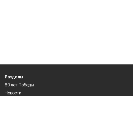
Разделы
80 лет Победы
Новости
Статьи
Общество
Происшествия
Культура
Газета