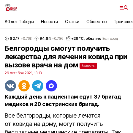
80 лет Победы
Новости
Статьи
Общество
Происше
82.17
94.84
+
29
°С,
облачно
+0.76
$
+0.78
€
Белгород
Белгородцы смогут получить
лекарства для лечения ковида при
вызове врача на дом
Новость
29 октября 2021, 13:13
Каждый день к пациентам едут 37 бригад
медиков и 20 сестринских бригад.
Все белгородцы, которые лечатся
от ковида на дому, могут получить
бесплатные медицинские препараты. Так,