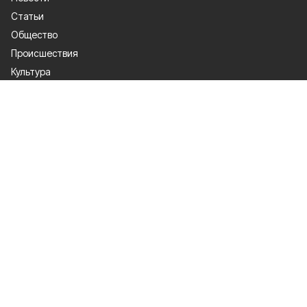
Статьи
Общество
Происшествия
Культура
Газета
Политика
Экономика
Проекты
Спорт
Официальные документы
О проекте
Об издании
Правила использования
Рекламодатели
Политика конфиденциальности