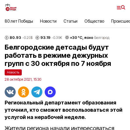
80 лет Победы
Новости
Статьи
Общество
Происше
80.93
93.19
+
30
°С,
ясно
-0.20
$
-0.39
€
Белгород
Белгородские детсады будут
работать в режиме дежурных
групп с 30 октября по 7 ноября
Новость
28 октября 2021, 15:30
Региональный департамент образования
уточнил, кто сможет воспользоваться этой
услугой на нерабочей неделе.
Жители региона начали интересоваться