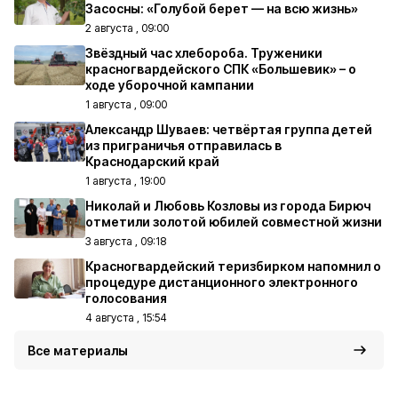
Засосны: «Голубой берет — на всю жизнь»
2 августа , 09:00
Звёздный час хлебороба. Труженики
красногвардейского СПК «Большевик» – о
ходе уборочной кампании
1 августа , 09:00
Александр Шуваев: четвёртая группа детей
из приграничья отправилась в
Краснодарский край
1 августа , 19:00
Николай и Любовь Козловы из города Бирюч
отметили золотой юбилей совместной жизни
3 августа , 09:18
Красногвардейский теризбирком напомнил о
процедуре дистанционного электронного
голосования
4 августа , 15:54
Все материалы