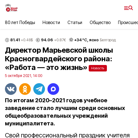
80 лет Победы
Новости
Статьи
Общество
Происше
81.41
94.06
+
34
°С,
ясно
+0.48
$
+0.87
€
Белгород
Директор Марьевской школы
Красногвардейского района:
«Работа — это жизнь»
Новость
5 октября 2021, 14:00
По итогам 2020–2021 годов учебное
заведение стало лучшим среди основных
общеобразовательных учреждений
муниципалитета.
Свой профессиональный праздник учителя