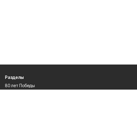
Разделы
80 лет Победы
Новости
Статьи
Общество
Происшествия
Культура
Газета