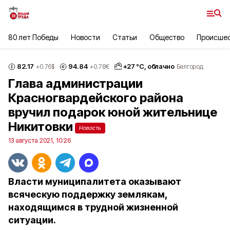
80 лет Победы
Новости
Статьи
Общество
Происше
82.17
94.84
+
27
°С,
облачно
+0.76
$
+0.78
€
Белгород
Глава администрации
Красногвардейского района
вручил подарок юной жительнице
Никитовки
Новость
13 августа 2021, 10:26
Власти муниципалитета оказывают
всяческую поддержку землякам,
находящимся в трудной жизненной
ситуации.