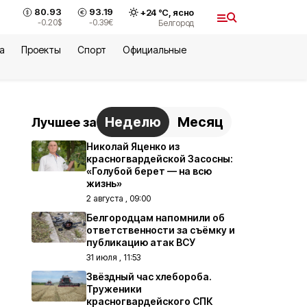
80.93
93.19
+
24
°С,
ясно
-0.20
$
-0.39
€
Белгород
а
Проекты
Спорт
Официальные
Неделю
Месяц
Лучшее за
Николай Яценко из
красногвардейской Засосны:
«Голубой берет — на всю
жизнь»
2 августа , 09:00
Белгородцам напомнили об
ответственности за съёмку и
публикацию атак ВСУ
31 июля , 11:53
Звёздный час хлебороба.
Труженики
красногвардейского СПК