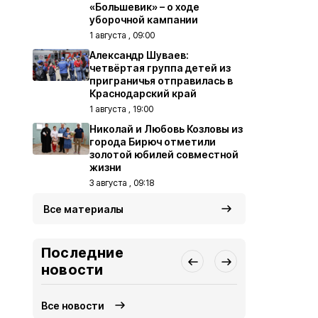
«Большевик» – о ходе
уборочной кампании
1 августа , 09:00
Александр Шуваев:
четвёртая группа детей из
приграничья отправилась в
Краснодарский край
1 августа , 19:00
Николай и Любовь Козловы из
города Бирюч отметили
золотой юбилей совместной
жизни
3 августа , 09:18
Все материалы
Последние
новости
Все новости