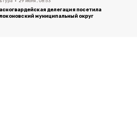
льтура
29 июня , 08:53
асногвардейская делегация посетила
локоновский муниципальный округ