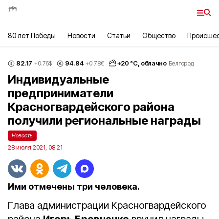
80 лет Победы
Новости
Статьи
Общество
Происше
82.17
94.84
+
20
°С,
облачно
+0.76
$
+0.78
€
Белгород
Индивидуальные
предприниматели
Красногвардейского района
получили региональные награды
Новость
28 июля 2021, 08:21
Ими отмечены три человека.
Глава администрации Красногвардейского