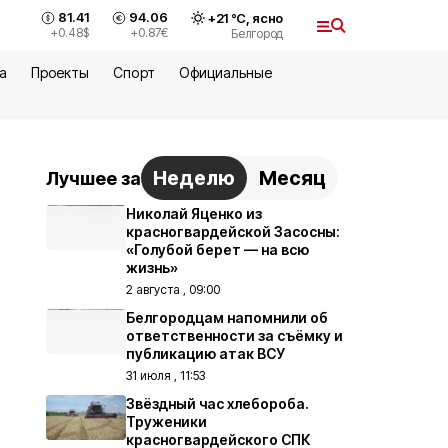
81.41
94.06
+
21
°С,
ясно
+0.48
$
+0.87
€
Белгород
а
Проекты
Спорт
Официальные
Неделю
Месяц
Лучшее за
Николай Яценко из
красногвардейской Засосны:
«Голубой берет — на всю
жизнь»
2 августа , 09:00
Белгородцам напомнили об
ответственности за съёмку и
публикацию атак ВСУ
31 июля , 11:53
Звёздный час хлебороба.
Труженики
красногвардейского СПК