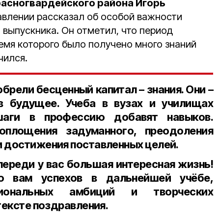
асногвардейского района Игорь
авлении рассказал об особой важности
 выпускника. Он отметил, что период
ремя которого было получено много знаний
чился.
брели бесценный капитал – знания. Они –
в будущее. Учеба в вузах и училищах
шаги в профессию добавят навыков.
оплощения задуманного, преодоления
и достижения поставленных целей.
переди у вас большая интересная жизнь!
 вам успехов в дальнейшей учёбе,
сиональных амбиций и творческих
тексте поздравления.