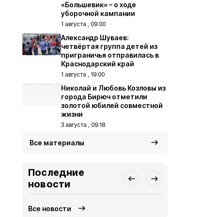
«Большевик» – о ходе
уборочной кампании
1 августа , 09:00
Александр Шуваев:
четвёртая группа детей из
приграничья отправилась в
Краснодарский край
1 августа , 19:00
Николай и Любовь Козловы из
города Бирюч отметили
золотой юбилей совместной
жизни
3 августа , 09:18
Все материалы
Последние
новости
Все новости