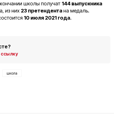
 окончании школы получат
144 выпускника
а, из них
23 претендента
на медаль.
состоится
10 июля 2021 года
.
сте?
ссылку
школа