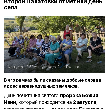
Второй Палатовки отметили день
села
6 августа , 12:52
Культура
Фото:
Анна Гринёва
В его рамках были сказаны добрые слова в
адрес неравнодушных земляков.
День почитания святого
пророка Божия
Илии
, который приходится на
2 августа
,