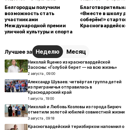
Белгородцы получили
Благотворительная
возможность стать
«Вместе в школу д
участниками
соберём!» стартова
Международной премии
Красногвардейском
уличной культуры и спорта
Неделю
Месяц
Лучшее за
Николай Яценко из красногвардейской
Засосны: «Голубой берет — на всю жизнь»
2 августа , 09:00
Александр Шуваев: четвёртая группа детей
из приграничья отправилась в
Краснодарский край
1 августа , 19:00
Николай и Любовь Козловы из города Бирюч
отметили золотой юбилей совместной жизни
3 августа , 09:18
Красногвардейский теризбирком напомнил о