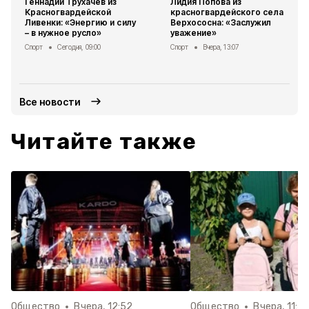
Геннадий Трухачёв из
Лидия Попова из
Красногвардейской
красногвардейского села
Ливенки: «Энергию и силу
Верхососна: «Заслужил
– в нужное русло»
уважение»
Спорт
Сегодня, 09:00
Спорт
Вчера, 13:07
Все новости
Читайте также
Общество
Вчера, 12:52
Общество
Вчера, 11:4