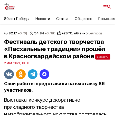
80 лет Победы
Новости
Статьи
Общество
Происше
82.17
94.84
+
29
°С,
облачно
+0.76
$
+0.78
€
Белгород
Фестиваль детского творчества
«Пасхальные традиции» прошёл
в Красногвардейском районе
Новость
2 мая 2021, 10:00
Свои работы представили на выставку 86
участников.
Выставка-конкурс декоративно-
прикладного творчества
и изобразительного искусства состоялась