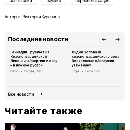
росгвардия
оружие
перерегестрация
Авторы:
Виктория Курепина
Последние новости
Геннадий Трухачёв из
Лидия Попова из
Красногвардейской
красногвардейского села
Ливенки: «Энергию и силу
Верхососна: «Заслужил
– в нужное русло»
уважение»
Спорт
Сегодня, 09:00
Спорт
Вчера, 13:07
Все новости
Читайте также