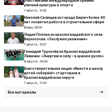
участниками Международной премии
уличной культуры и спорта
7 августа , 12:52
Николай Селищев из города Бирюч более 40
лет посвятил работе в строительной сфере
Вчера, 09:00
Лидия Попова из красногвардейского села
Верхососна: «Заслужил уважение»
7 августа , 13:07
Геннадий Трухачёв из Красногвардейской
Ливенки: «Энергию и силу – в нужное русло»
8 августа , 09:00
Благотворительная акция «Вместе в школу
детей соберём!» стартовала в
Красногвардейском округе
7 августа , 11:40
Все материалы