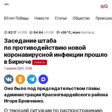
80 лет Победы
Новости
Статьи
Общество
Происше
82.17
94.84
+
26
°С,
ясно
+0.00
$
+0.00
€
Белгород
Заседание штаба
по противодействию новой
коронавирусной инфекции прошло
в Бирюче
Новость
1 апреля 2021, 11:00
Оно было под председательством главы
администрации Красногвардейского района
Игоря Бровченко.
О текущей ситуации по распространению