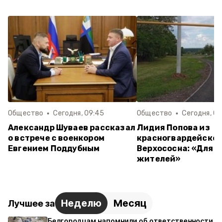
Общество
Сегодня, 09:45
Общество
Сегодня, 09
Александр Шуваев рассказал
Лидия Попова из
о встрече с военкором
красногвардейског
Евгением Поддубным
Верхососна: «Для у
жителей»
Неделю
Месяц
Лучшее за
Белгородцам напомнили об ответственности