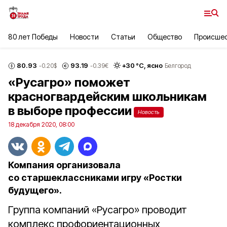
80 лет Победы
Новости
Статьи
Общество
Происше
80.93
93.19
+
30
°С,
ясно
-0.20
$
-0.39
€
Белгород
«Русагро» поможет
красногвардейским школьникам
в выборе профессии
Новость
18 декабря 2020, 08:00
Компания организовала
со старшеклассниками игру «Ростки
будущего».
Группа компаний «Русагро» проводит
комплекс профориентационных