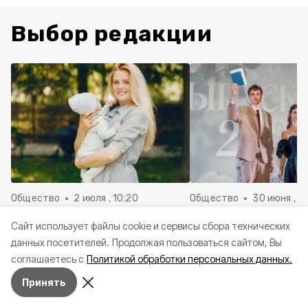
Выбор редакции
Общество
2 июля , 10:20
Общество
30 июня , 13
Более 92 000 женщин
Выпускные вечера 
Cайт использует файлы cookie и сервисы сбора технических
воспользовались родовым
Красногвардейско
данных посетителей.
Продолжая пользоваться сайтом, Вы
сертификатом за пять лет в
муниципальном окр
соглашаетесь с
Политикой обработки персональных данных.
Белгородской области
июня
Принять