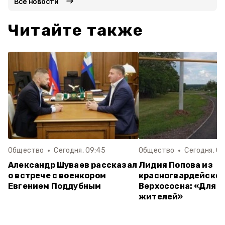
Все новости
Читайте также
Общество
Сегодня, 09:45
Общество
Сегодня, 09
Александр Шуваев рассказал
Лидия Попова из
о встрече с военкором
красногвардейског
Евгением Поддубным
Верхососна: «Для у
жителей»