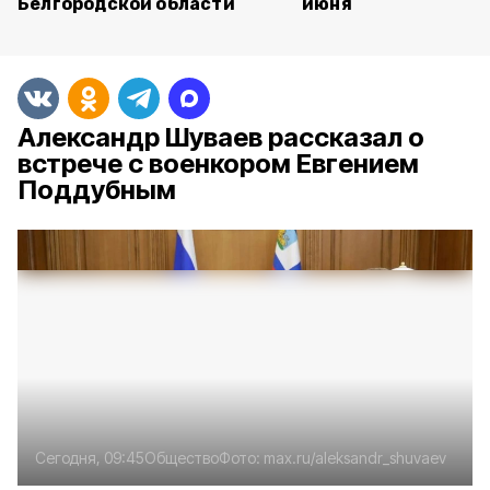
Белгородской области
июня
Александр Шуваев рассказал о
встрече с военкором Евгением
Поддубным
Сегодня, 09:45
Общество
Фото:
max.ru/aleksandr_shuvaev