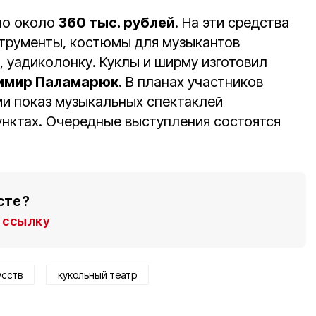
но около
360 тыс. рублей
. На эти средства
трументы, костюмы для музыкантов
, уадиколонку. Куклы и ширму изготовил
имир Паламарюк
. В планах участников
ии показ музыкальных спектаклей
унктах. Очередные выступления состоятся
сте?
ссылку
усств
кукольный театр