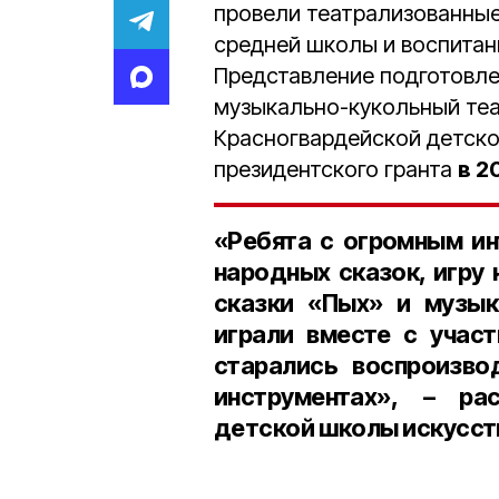
провели театрализованны
средней школы и воспитан
Представление подготовле
музыкально-кукольный теа
Красногвардейской детско
президентского гранта
в 2
«Ребята с огромным ин
народных сказок, игру
сказки «Пых» и музык
играли вместе с участ
старались воспроизво
инструментах», – р
детской школы искусст