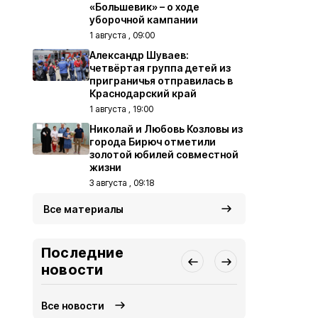
«Большевик» – о ходе
уборочной кампании
1 августа , 09:00
Александр Шуваев:
четвёртая группа детей из
приграничья отправилась в
Краснодарский край
1 августа , 19:00
Николай и Любовь Козловы из
города Бирюч отметили
золотой юбилей совместной
жизни
3 августа , 09:18
Все материалы
Последние
новости
Все новости