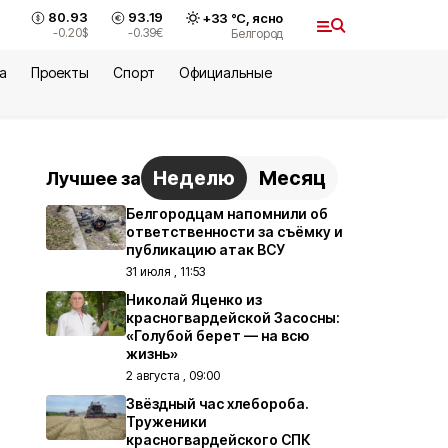
80.93
93.19
+
33
°С,
ясно
-0.20
$
-0.39
€
Белгород
а
Проекты
Спорт
Официальные
Неделю
Месяц
Лучшее за
Белгородцам напомнили об
ответственности за съёмку и
публикацию атак ВСУ
31 июля , 11:53
Николай Яценко из
красногвардейской Засосны:
«Голубой берет — на всю
жизнь»
2 августа , 09:00
Звёздный час хлебороба.
Труженики
красногвардейского СПК