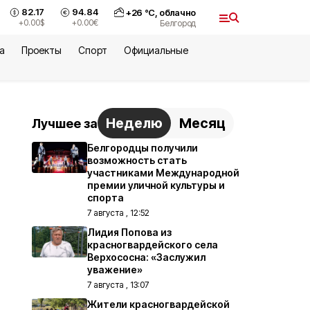
82.17
94.84
+
26
°С,
облачно
+0.00
$
+0.00
€
Белгород
а
Проекты
Спорт
Официальные
Неделю
Месяц
Лучшее за
Белгородцы получили
возможность стать
участниками Международной
премии уличной культуры и
спорта
7 августа , 12:52
Лидия Попова из
красногвардейского села
Верхососна: «Заслужил
уважение»
7 августа , 13:07
Жители красногвардейской