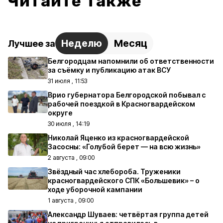
Читайте также
Неделю
Месяц
Лучшее за
Белгородцам напомнили об ответственности
за съёмку и публикацию атак ВСУ
31 июля , 11:53
Врио губернатора Белгородской побывал с
рабочей поездкой в Красногвардейском
округе
30 июля , 14:19
Николай Яценко из красногвардейской
Засосны: «Голубой берет — на всю жизнь»
2 августа , 09:00
Звёздный час хлебороба. Труженики
красногвардейского СПК «Большевик» – о
ходе уборочной кампании
1 августа , 09:00
Александр Шуваев: четвёртая группа детей