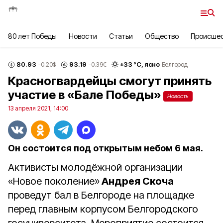
80 лет Победы
Новости
Статьи
Общество
Происше
80.93
93.19
+
33
°С,
ясно
-0.20
$
-0.39
€
Белгород
Красногвардейцы смогут принять
участие в «Бале Победы»
Новость
13 апреля 2021, 14:00
Он состоится под открытым небом 6 мая.
Активисты молодёжной организации
«Новое поколение»
Андрея Скоча
проведут бал в Белгороде на площадке
перед главным корпусом Белгородского