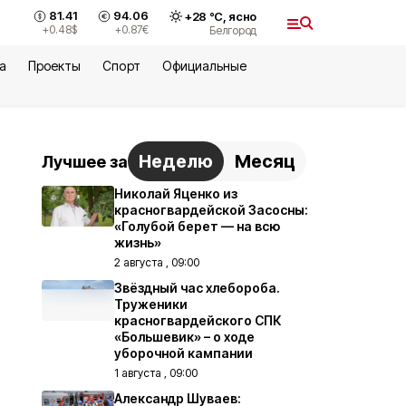
81.41
94.06
+
28
°С,
ясно
+0.48
$
+0.87
€
Белгород
а
Проекты
Спорт
Официальные
Неделю
Месяц
Лучшее за
Николай Яценко из
красногвардейской Засосны:
«Голубой берет — на всю
жизнь»
2 августа , 09:00
Звёздный час хлебороба.
Труженики
красногвардейского СПК
«Большевик» – о ходе
уборочной кампании
1 августа , 09:00
Александр Шуваев: