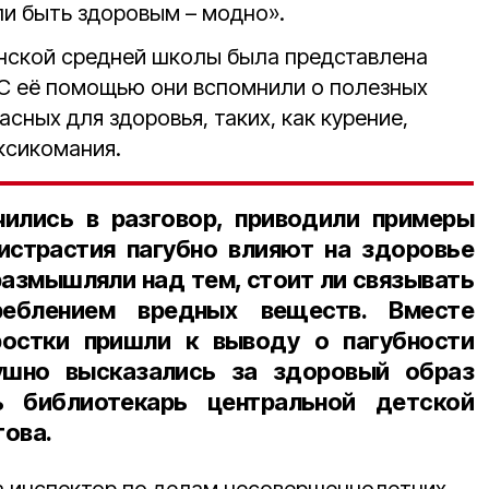
ли быть здоровым – модно».
ской средней школы была представлена
 С её помощью они вспомнили о полезных
сных для здоровья, таких, как курение,
ксикомания.
чились в разговор, приводили примеры
истрастия пагубно влияют на здоровье
размышляли над тем, стоит ли связывать
еблением вредных веществ. Вместе
остки пришли к выводу о пагубности
ушно высказались за здоровый образ
ь б
иблиотекарь центральной детской
това
.