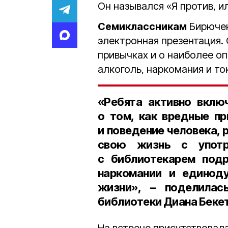
Он назывался «Я против, и
Семиклассникам
Бирючен
электронная презентация.
привычках и о наиболее опа
алкоголь, наркомания и то
«Ребята активно вклю
о том, как вредные пр
и поведение человека, 
свою жизнь с употр
с библиотекарем подр
наркомании и единод
жизни», – поделилас
библиотеки Диана Беке