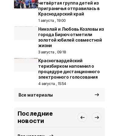
четвёртая группа детей из
приграничья отправилась в
Краснодарский край
1 августа , 19:00
Николай и Любовь Козловы из
города Бирюч отметили
золотой юбилей совместной
жизни
3 августа , 09:18
Красногвардейский
теризбирком напомнил о
процедуре дистанционного
электронного голосования
4 августа , 15:54
Все материалы
Последние
новости