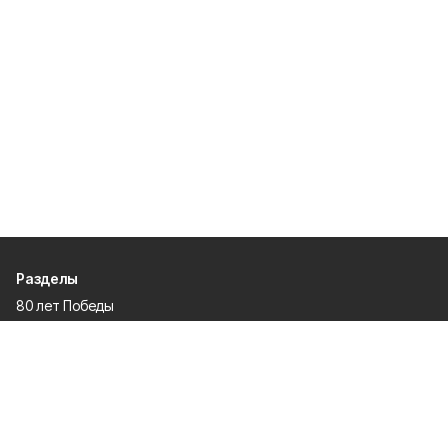
Разделы
80 лет Победы
Новости
Статьи
Общество
Происшествия
Культура