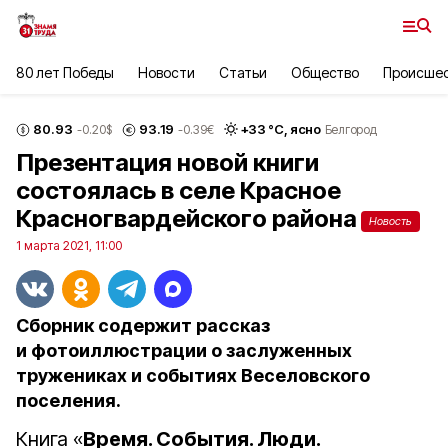
80 лет Победы
Новости
Статьи
Общество
Происше
80.93
93.19
+
33
°С,
ясно
-0.20
$
-0.39
€
Белгород
Презентация новой книги
состоялась в селе Красное
Красногвардейского района
Новость
1 марта 2021, 11:00
Сборник содержит рассказ
и фотоиллюстрации о заслуженных
тружениках и событиях Веселовского
поселения.
Книга «
Время. События. Люди.