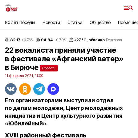
80 лет Победы
Новости
Статьи
Общество
Происше
82.17
94.84
+
27
°С,
облачно
+0.76
$
+0.78
€
Белгород
22 вокалиста приняли участие
в фестивале «Афганский ветер»
в Бирюче
Новость
11 февраля 2021, 11:00
Его организаторами выступили отдел
по делам молодёжи, Центр молодёжных
инициатив и Центр культурного развития
«Юбилейный».
XVIII районный фестиваль