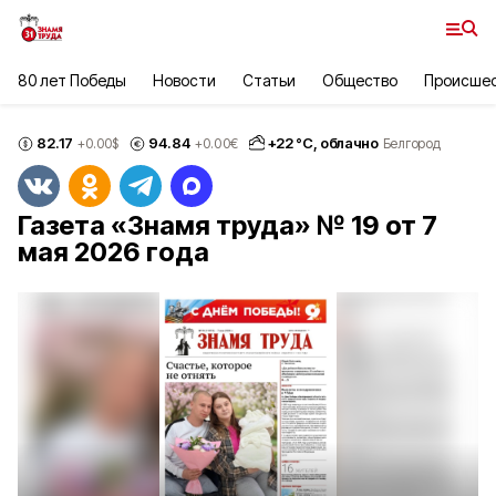
80 лет Победы
Новости
Статьи
Общество
Происше
82.17
94.84
+
22
°С,
облачно
+0.00
$
+0.00
€
Белгород
Газета «Знамя труда» № 19 от 7
мая 2026 года