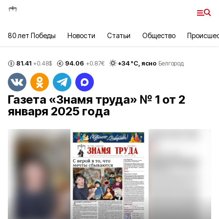
80 лет Победы
Новости
Статьи
Общество
Происше
81.41
94.06
+
34
°С,
ясно
+0.48
$
+0.87
€
Белгород
Газета «Знамя труда» № 1 от 2
января 2025 года