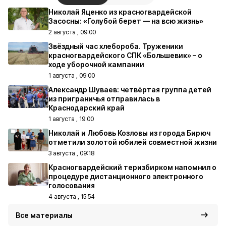
Николай Яценко из красногвардейской
Засосны: «Голубой берет — на всю жизнь»
2 августа , 09:00
Звёздный час хлебороба. Труженики
красногвардейского СПК «Большевик» – о
ходе уборочной кампании
1 августа , 09:00
Александр Шуваев: четвёртая группа детей
из приграничья отправилась в
Краснодарский край
1 августа , 19:00
Николай и Любовь Козловы из города Бирюч
отметили золотой юбилей совместной жизни
3 августа , 09:18
Красногвардейский теризбирком напомнил о
процедуре дистанционного электронного
голосования
4 августа , 15:54
Все материалы