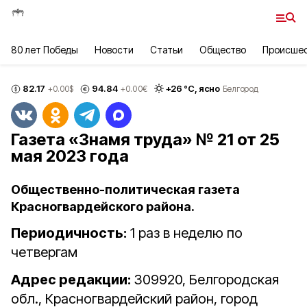
80 лет Победы
Новости
Статьи
Общество
Происше
82.17
94.84
+
26
°С,
ясно
+0.00
$
+0.00
€
Белгород
Газета «Знамя труда» № 21 от 25
мая 2023 года
Общественно-политическая газета
Красногвардейского района.
Периодичность:
1 раз в неделю по
четвергам
Адрес редакции:
309920, Белгородская
обл., Красногвардейский район, город