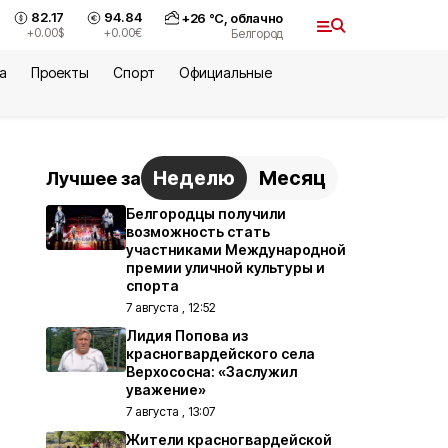
82.17
94.84
+
26
°С,
облачно
+0.00
$
+0.00
€
Белгород
а
Проекты
Спорт
Официальные
Неделю
Месяц
Лучшее за
Белгородцы получили
возможность стать
участниками Международной
премии уличной культуры и
спорта
7 августа , 12:52
Лидия Попова из
красногвардейского села
Верхососна: «Заслужил
уважение»
7 августа , 13:07
Жители красногвардейской