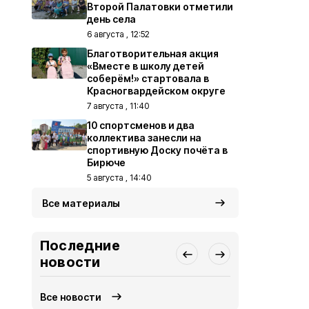
Второй Палатовки отметили
день села
6 августа , 12:52
Благотворительная акция
«Вместе в школу детей
соберём!» стартовала в
Красногвардейском округе
7 августа , 11:40
10 спортсменов и два
коллектива занесли на
спортивную Доску почёта в
Бирюче
5 августа , 14:40
Все материалы
Последние
новости
Все новости