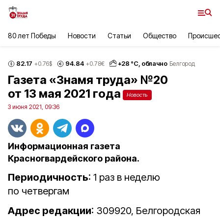
80 лет Победы
Новости
Статьи
Общество
Происше
82.17
94.84
+
28
°С,
облачно
+0.76
$
+0.78
€
Белгород
Газета «Знамя труда» №20
от 13 мая 2021 года
Новость
3 июня 2021, 09:36
Информационная газета
Красногвардейского района.
Периодичность
: 1 раз в неделю
по четвергам
Адрес редакции
: 309920, Белгородская