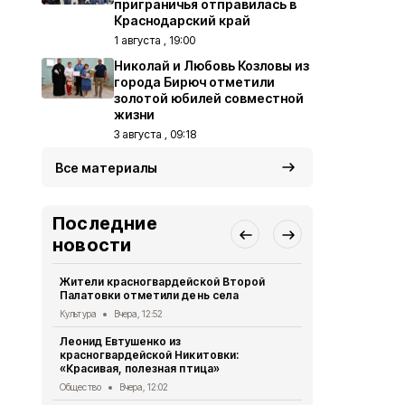
приграничья отправилась в
Краснодарский край
1 августа , 19:00
Николай и Любовь Козловы из
города Бирюч отметили
золотой юбилей совместной
жизни
3 августа , 09:18
Все материалы
Последние
новости
Жители красногвардейской Второй
Александр 
Палатовки отметили день села
Путину о те
Культура
Вчера, 12:52
Общество
5 
Леонид Евтушенко из
Александр Ш
красногвардейской Никитовки:
Краснодарс
«Красивая, полезная птица»
группа дет
Общество
Вчера, 12:02
Общество
5 