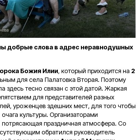
нёва
аны добрые слова в адрес неравнодушных
орока Божия Илии
, который приходится на
2
льным для села Палатовка Вторая. Поэтому
а здесь тесно связан с этой датой. Жаркая
епятствием для представителей разных
лей, уроженцев здешних мест, для того чтобы
 очага культуры. Организаторами
 потрясающая праздничная атмосфера. Со
исутствующим обратился руководитель