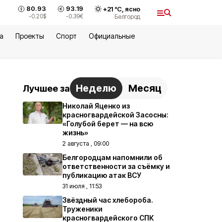
80.93
93.19
+
21
°С,
ясно
-0.20
$
-0.39
€
Белгород
а
Проекты
Спорт
Официальные
Неделю
Месяц
Лучшее за
Николай Яценко из
красногвардейской Засосны:
«Голубой берет — на всю
жизнь»
2 августа , 09:00
Белгородцам напомнили об
ответственности за съёмку и
публикацию атак ВСУ
31 июля , 11:53
Звёздный час хлебороба.
Труженики
красногвардейского СПК