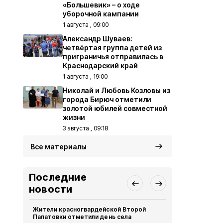
«Большевик» – о ходе
уборочной кампании
1 августа , 09:00
Александр Шуваев:
четвёртая группа детей из
приграничья отправилась в
Краснодарский край
1 августа , 19:00
Николай и Любовь Козловы из
города Бирюч отметили
золотой юбилей совместной
жизни
3 августа , 09:18
Все материалы
Последние
новости
Жители красногвардейской Второй
Александр 
Палатовки отметили день села
Путину о те