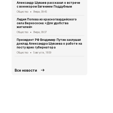
Александр Шуваев рассказал о встрече
10 спортсме
с военкором Евгением Поддубным
занесли на 
Бирюче
Общество
Вчера, 09:45
Спорт
5 авгу
Лидия Попова из красногвардейского
села Верхососна: «Для удобства
Белгородск
жителей»
362 медали
начала 2026
Общество
Вчера, 09:37
Общество
5 
Президент РФ Владимир Путин заслушал
доклад Александра Шуваева о работе на
Опрос обще
посту врио губернатора
деятельнос
Красногвар
Общество
5 августа , 18:59
округе
Общество
5 
Все новости