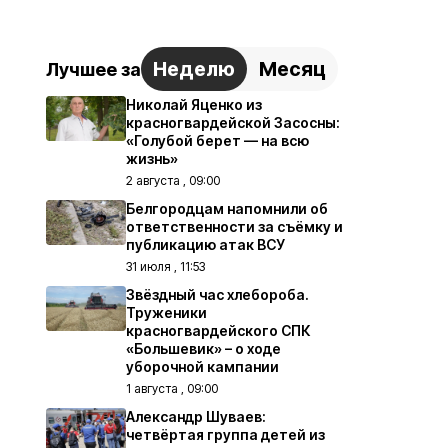
Неделю
Месяц
Лучшее за
Николай Яценко из
красногвардейской Засосны:
«Голубой берет — на всю
жизнь»
2 августа , 09:00
Белгородцам напомнили об
ответственности за съёмку и
публикацию атак ВСУ
31 июля , 11:53
Звёздный час хлебороба.
Труженики
красногвардейского СПК
«Большевик» – о ходе
уборочной кампании
1 августа , 09:00
Александр Шуваев:
четвёртая группа детей из