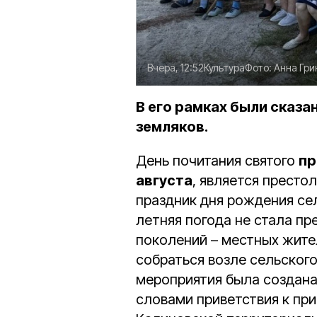
Вчера, 12:52
Культура
Фото:
Анна Гри
В его рамках были сказ
земляков.
День почитания святого
пр
августа
, является престо
праздник дня рождения сел
летняя погода не стала пр
поколений – местных жите
собраться возле сельского
мероприятия была создана
словами приветствия к пр