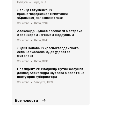
Культура
Вчера, 12:52
Общество
5 
Леонид Евтушенко из
Александр Ш
красногвардейской Никитовки:
Краснодарс
«Красивая, полезная птица»
группа дет
Общество
Вчера, 12:02
Общество
5 
Александр Шуваев рассказал о встрече
10 спортсме
с военкором Евгением Поддубным
занесли на 
Бирюче
Общество
Вчера, 09:45
Спорт
5 авгу
Лидия Попова из красногвардейского
села Верхососна: «Для удобства
Белгородск
жителей»
362 медали
начала 2026
Общество
Вчера, 09:37
Общество
5 
Президент РФ Владимир Путин заслушал
доклад Александра Шуваева о работе на
Опрос обще
посту врио губернатора
деятельнос
Красногвар
Общество
5 августа , 18:59
округе
Общество
5 
Все новости