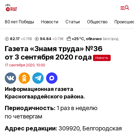
80 лет Победы
Новости
Статьи
Общество
Происше
82.17
94.84
+
25
°С,
облачно
+0.76
$
+0.78
€
Белгород
Газета «Знамя труда» №36
от 3 сентября 2020 года
Новость
17 сентября 2020, 10:00
Информационная газета
Красногвардейского района.
Периодичность:
1 раз в неделю
по четвергам
Адрес редакции:
309920, Белгородская