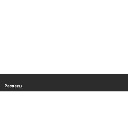
Разделы
80 лет Победы
Новости
Статьи
Общество
Происшествия