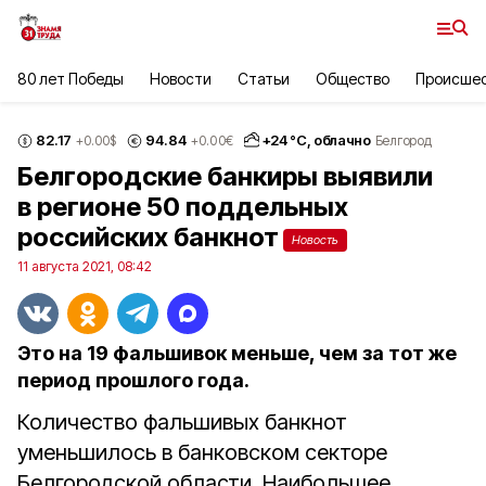
80 лет Победы
Новости
Статьи
Общество
Происше
82.17
94.84
+
24
°С,
облачно
+0.00
$
+0.00
€
Белгород
Белгородские банкиры выявили
в регионе 50 поддельных
российских банкнот
Новость
11 августа 2021, 08:42
Это на 19 фальшивок меньше, чем за тот же
период прошлого года.
Количество фальшивых банкнот
уменьшилось в банковском секторе
Белгородской области. Наибольшее