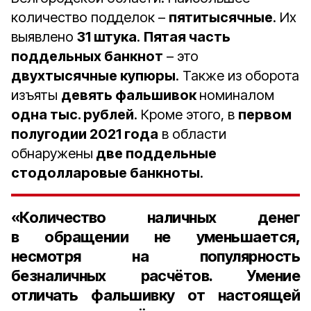
количество подделок –
пятитысячные
. Их
выявлено
31 штука
.
Пятая часть
поддельных банкнот
– это
двухтысячные купюры
. Также из оборота
изъяты
девять фальшивок
номиналом
одна тыс. рублей
. Кроме этого, в
первом
полугодии 2021 года
в области
обнаружены
две поддельные
стодолларовые банкноты
.
«Количество наличных денег
в обращении не уменьшается,
несмотря на популярность
безналичных расчётов. Умение
отличать фальшивку от настоящей