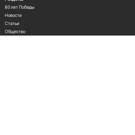
80 лет Победы
Новости
Статьи
Общество
Происшествия
Культура
Газета
Политика
Экономика
Проекты
Спорт
Официальные документы
О проекте
Об издании
Правила использования