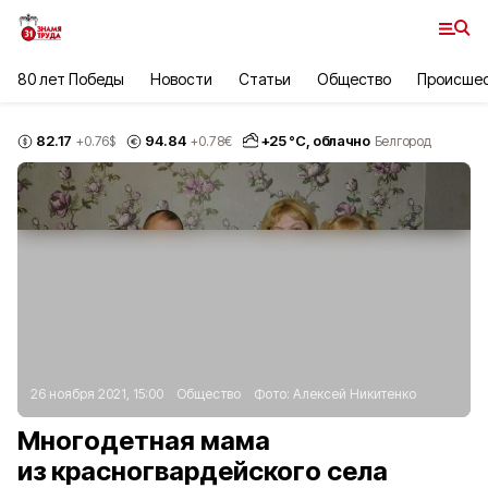
80 лет Победы
Новости
Статьи
Общество
Происше
82.17
94.84
+
25
°С,
облачно
+0.76
$
+0.78
€
Белгород
26 ноября 2021, 15:00
Общество
Фото:
Алексей Никитенко
Многодетная мама
из красногвардейского села