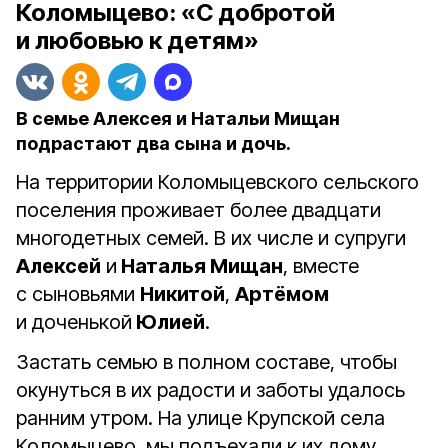
Коломыцево: «С добротой
и любовью к детям»
В семье Алексея и Натальи Мищан
подрастают два сына и дочь.
На территории Коломыцевского сельского
поселения проживает более двадцати
многодетных семей. В их числе и супруги
Алексей
и
Наталья Мищан
, вместе
с сыновьями
Никитой
,
Артёмом
и доченькой
Юлией
.
Застать семью в полном составе, чтобы
окунуться в их радости и заботы удалось
ранним утром. На улице Крупской села
Коломыцево, мы подъехали к их дому,