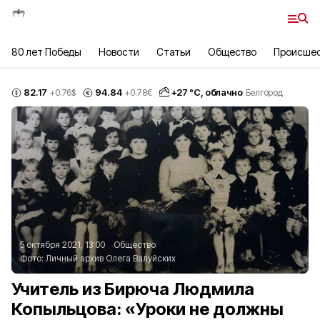
80 лет Победы
Новости
Статьи
Общество
Происше
82.17
94.84
+
27
°С,
облачно
+0.76
$
+0.78
€
Белгород
5 октября 2021, 13:00
Общество
Фото:
Личный архив Олега Валуйских
Учитель из Бирюча Людмила
Копыльцова: «Уроки не должны