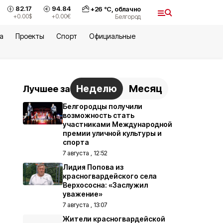
82.17
94.84
+
26
°С,
облачно
+0.00
$
+0.00
€
Белгород
а
Проекты
Спорт
Официальные
Неделю
Месяц
Лучшее за
Белгородцы получили
возможность стать
участниками Международной
премии уличной культуры и
спорта
7 августа , 12:52
Лидия Попова из
красногвардейского села
Верхососна: «Заслужил
уважение»
7 августа , 13:07
Жители красногвардейской