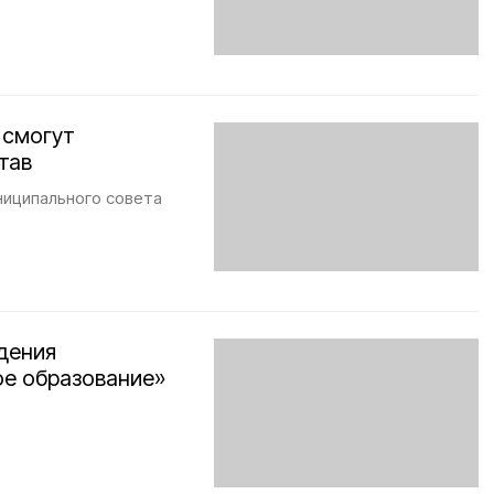
 смогут
тав
ниципального совета
дения
е образование»