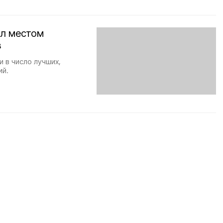
ал местом
в
 в число лучших,
ий.