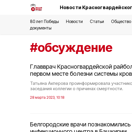
Новости Красногвардейског
80 лет Победы
Новости
Статьи
Общество
документы
#
обсуждение
Главврач Красногвардейской райбо
первом месте болезни системы кро
Татьяна Акперова проинформировала участник
заседания коллегии о причинах смертности.
28 марта 2023, 10:18
Белгородские врачи познакомились 
инфекционного центра в Башкирии