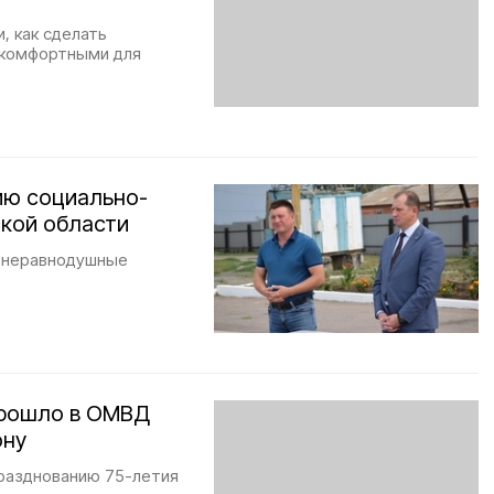
, как сделать
 комфортными для
ию социально-
ской области
е неравнодушные
прошло в ОМВД
ону
празднованию 75-летия