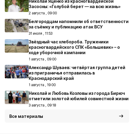
Николай Яценко из красногвардейской
Засосны: «Голубой берет — на всю жизнь»
2 августа , 09:00
Белгородцам напомнили об ответственности
за съёмку и публикацию атак ВСУ
31 июля , 11:53
Звёздный час хлебороба. Труженики
красногвардейского СПК «Большевик» – о
ходе уборочной кампании
1 августа , 09:00
Александр Шуваев: четвёртая группа детей
из приграничья отправилась в
Краснодарский край
1 августа , 19:00
Николай и Любовь Козловы из города Бирюч
отметили золотой юбилей совместной жизни
3 августа , 09:18
Все материалы