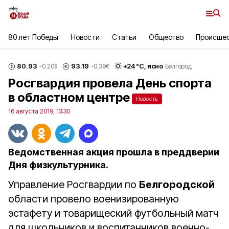
80 лет Победы
Новости
Статьи
Общество
Происше
80.93
93.19
+
24
°С,
ясно
-0.20
$
-0.39
€
Белгород
Росгвардия провела День спорта
в областном центре
Новость
16 августа 2019, 13:30
Ведомственная акция прошла в преддверии
Дня физкультурника.
Управление Росгвардии по
Белгородской
области провело военизированную
эстафету и товарищеский футбольный матч
для школьников и воспитанников военно-