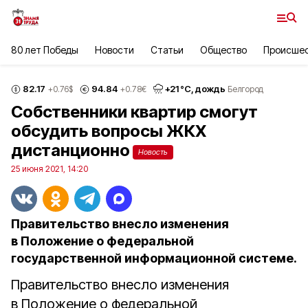
80 лет Победы
Новости
Статьи
Общество
Происше
82.17
94.84
+
21
°С,
дождь
+0.76
$
+0.78
€
Белгород
Собственники квартир смогут
обсудить вопросы ЖКХ
дистанционно
Новость
25 июня 2021, 14:20
Правительство внесло изменения
в Положение о федеральной
государственной информационной системе.
Правительство внесло изменения
в Положение о федеральной