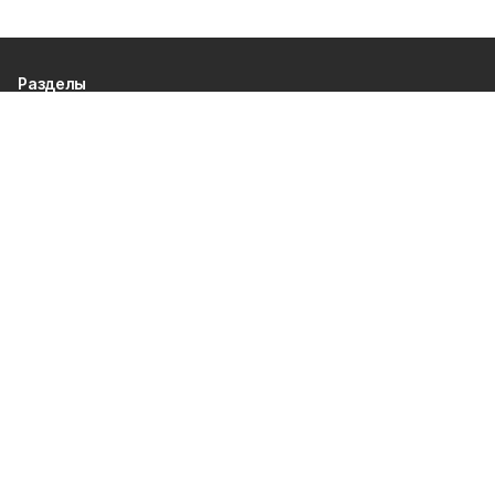
Разделы
80 лет Победы
Новости
Статьи
Общество
Происшествия
Культура
Газета
Политика
Экономика
Проекты
Спорт
Официальные документы