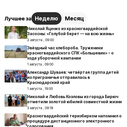
Неделю
Месяц
Лучшее за
Николай Яценко из красногвардейской
Засосны: «Голубой берет — на всю жизнь»
2 августа , 09:00
Звёздный час хлебороба. Труженики
красногвардейского СПК «Большевик» – о
ходе уборочной кампании
1 августа , 09:00
Александр Шуваев: четвёртая группа детей
из приграничья отправилась в
Краснодарский край
1 августа , 19:00
Николай и Любовь Козловы из города Бирюч
отметили золотой юбилей совместной жизни
3 августа , 09:18
Красногвардейский теризбирком напомнил о
процедуре дистанционного электронного
голосования