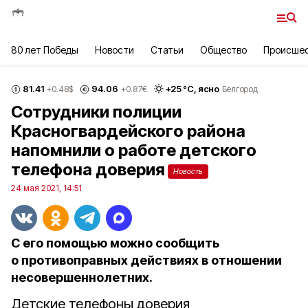
80 лет Победы
Новости
Статьи
Общество
Происше
81.41
94.06
+
25
°С,
ясно
+0.48
$
+0.87
€
Белгород
Сотрудники полиции
Красногвардейского района
напомнили о работе детского
телефона доверия
Новость
24 мая 2021, 14:51
С его помощью можно сообщить
о противоправных действиях в отношении
несовершеннолетних.
Детские телефоны доверия