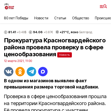
80 лет Победы
Новости
Статьи
Общество
Происше
81.41
94.06
+
21
°С,
ясно
+0.48
$
+0.87
€
Белгород
Прокуратура Красногвардейского
района провела проверку в сфере
ценообразования
Новость
12 марта 2021, 11:00
В одном из магазинов выявлен факт
превышения размера торговой надбавки.
Проверка в сфере ценообразования прошла
на территории Красногвардейского района.
Её провела прокуратура с участием