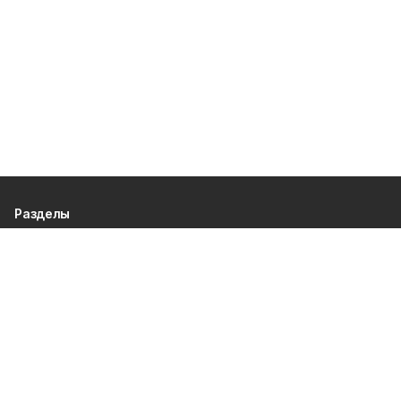
Разделы
80 лет Победы
Новости
Статьи
Общество
Происшествия
Культура
Газета