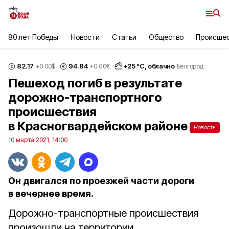
80 лет Победы
Новости
Статьи
Общество
Происше
82.17
94.84
+
25
°С,
облачно
+0.00
$
+0.00
€
Белгород
Пешеход погиб в результате
дорожно-транспортного
происшествия
в Красногвардейском районе
Новость
10 марта 2021, 14:00
Он двигался по проезжей части дороги
в вечернее время.
Дорожно-транспортные происшествия
произошли на территории