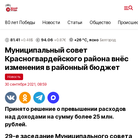
80 лет Победы
Новости
Статьи
Общество
Происше
81.41
94.06
+
26
°С,
ясно
+0.48
$
+0.87
€
Белгород
Муниципальный совет
Красногвардейского района внёс
изменения в районный бюджет
Новость
30 сентября 2021, 08:59
Принято решение о превышении расходов
над доходами на сумму более 25 млн.
рублей.
29-е заседание Муниципального совета