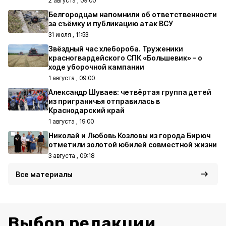
2 августа , 09:00
Белгородцам напомнили об ответственности
за съёмку и публикацию атак ВСУ
31 июля , 11:53
Звёздный час хлебороба. Труженики
красногвардейского СПК «Большевик» – о
ходе уборочной кампании
1 августа , 09:00
Александр Шуваев: четвёртая группа детей
из приграничья отправилась в
Краснодарский край
1 августа , 19:00
Николай и Любовь Козловы из города Бирюч
отметили золотой юбилей совместной жизни
3 августа , 09:18
Все материалы
Выбор редакции