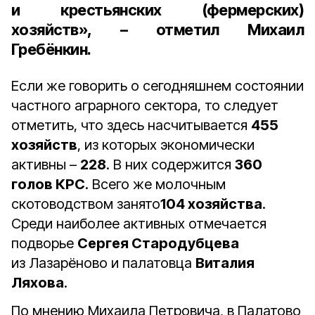
и крестьянских (фермерских)
хозяйств», – отметил Михаил
Гребёнкин.
Если же говорить о сегодняшнем состоянии
частного аграрного сектора, то следует
отметить, что здесь насчитывается
455
хозяйств
, из которых экономически
активны –
228
. В них содержится
360
голов КРС
. Всего же молочным
скотоводством занято
104 хозяйства
.
Среди наиболее активных отмечается
подворье
Сергея Стародубцева
из Лазарёново и палатовца
Виталия
Ляхова
.
По мнению Михаила Петровича, в Палатово