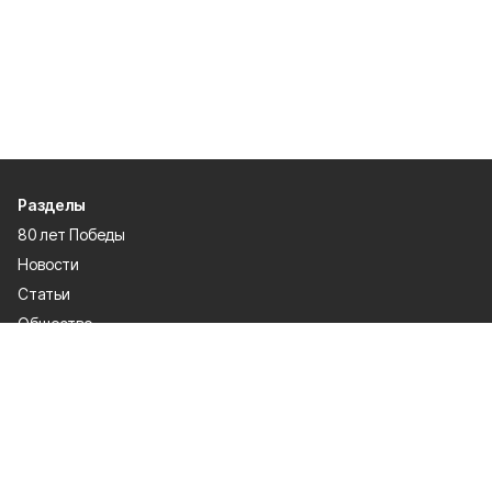
Разделы
80 лет Победы
Новости
Статьи
Общество
Происшествия
Культура
Газета
Политика
Экономика