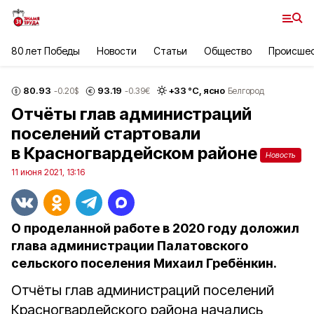
80 лет Победы
Новости
Статьи
Общество
Происше
80.93
93.19
+
33
°С,
ясно
-0.20
$
-0.39
€
Белгород
Отчёты глав администраций
поселений стартовали
в Красногвардейском районе
Новость
11 июня 2021, 13:16
О проделанной работе в 2020 году доложил
глава администрации Палатовского
сельского поселения Михаил Гребёнкин.
Отчёты глав администраций поселений
Красногвардейского района начались