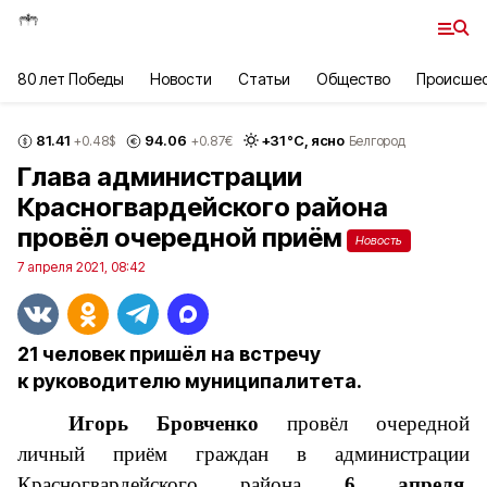
80 лет Победы
Новости
Статьи
Общество
Происше
81.41
94.06
+
31
°С,
ясно
+0.48
$
+0.87
€
Белгород
Глава администрации
Красногвардейского района
провёл очередной приём
Новость
7 апреля 2021, 08:42
21 человек пришёл на встречу
к руководителю муниципалитета.
Игорь Бровченко
провёл очередной
личный приём граждан в администрации
Красногвардейского района
6 апреля
.