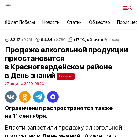
80 лет Победы
Новости
Статьи
Общество
Происше
82.17
94.84
+
17
°С,
облачно
+0.76
$
+0.78
€
Белгород
Продажа алкогольной продукции
приостановится
в Красногвардейском районе
в День знаний
Новость
27 августа 2020, 09:23
Ограничения распространятся также
на 11 сентября.
Власти запретили продажу алкогольной
продукции в
День знаний
. Кроме того,