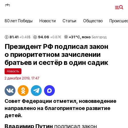
80 лет Победы
Новости
Статьи
Общество
Происше
81.41
94.06
+
31
°С,
ясно
+0.48
$
+0.87
€
Белгород
Президент РФ подписал закон
о приоритетном зачислении
братьев и сестёр в один садик
Новость
2 декабря 2019, 17:47
Совет Федерации отметил, нововведение
направлено на благоприятное развитие
детей.
Владимир Путин
подписал закон