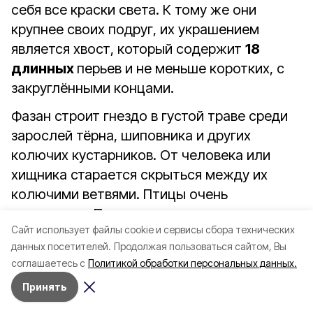
себя все краски света. К тому же они
крупнее своих подруг, их украшением
является хвост, который содержит
18
длинных
перьев и не меньше коротких, с
закруглёнными концами.
Фазан строит гнездо в густой траве среди
зарослей тёрна, шиповника и других
колючих кустарников. От человека или
хищника старается скрыться между их
колючими ветвями. Птицы очень
осторожны. При встрече с хищником не
Cайт использует файлы cookie и сервисы сбора технических
спешат взлетать, а спасаются быстрым
данных посетителей.
Продолжая пользоваться сайтом, Вы
бегством. Летают они неплохо, взмывая
соглашаетесь с
Политикой обработки персональных данных.
почти вертикально при встрече с врагом
Принять
нос к носу. Птицы также могут перелететь
на деревья, где отдыхают в густой листве и