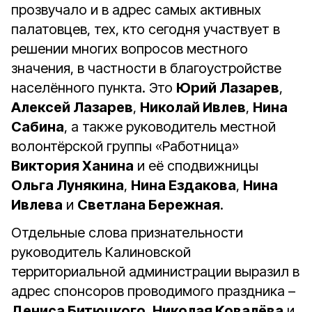
прозвучало и в адрес самых активных
палатовцев, тех, кто сегодня участвует в
решении многих вопросов местного
значения, в частности в благоустройстве
населённого пункта. Это
Юрий Лазарев
,
Алексей Лазарев
,
Николай Ивлев
,
Нина
Сабина
, а также руководитель местной
волонтёрской группы «Работница»
Виктория Ханина
и её сподвижницы
Ольга Лунякина
,
Нина Ездакова
,
Нина
Ивлева
и
Светлана Бережная
.
Отдельные слова признательности
руководитель Калиновской
территориальной администрации выразил в
адрес спонсоров проводимого праздника –
Дениса Битюцкого
,
Николая Ковалёва
и