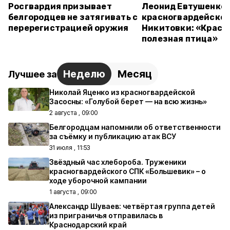
Росгвардия призывает
Леонид Евтушенко 
белгородцев не затягивать с
красногвардейско
перерегистрацией оружия
Никитовки: «Краси
полезная птица»
Неделю
Месяц
Лучшее за
Николай Яценко из красногвардейской
Засосны: «Голубой берет — на всю жизнь»
2 августа , 09:00
Белгородцам напомнили об ответственности
за съёмку и публикацию атак ВСУ
31 июля , 11:53
Звёздный час хлебороба. Труженики
красногвардейского СПК «Большевик» – о
ходе уборочной кампании
1 августа , 09:00
Александр Шуваев: четвёртая группа детей
из приграничья отправилась в
Краснодарский край