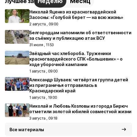
Неделю
Месяц
Лучшее за
Николай Яценко из красногвардейской
Засосны: «Голубой берет — на всю жизнь»
2 августа , 09:00
Белгородцам напомнили об ответственности
за съёмку и публикацию атак ВСУ
31 июля , 11:53
Звёздный час хлебороба. Труженики
красногвардейского СПК «Большевик» – о
ходе уборочной кампании
1 августа , 09:00
Александр Шуваев: четвёртая группа детей
из приграничья отправилась в
Краснодарский край
1 августа , 19:00
Николай и Любовь Козловы из города Бирюч
отметили золотой юбилей совместной жизни
3 августа , 09:18
Все материалы