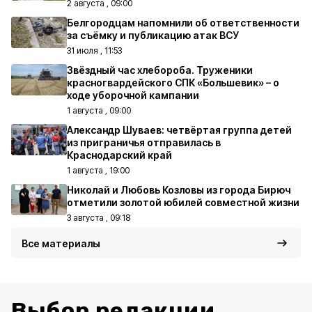
2 августа , 09:00
Белгородцам напомнили об ответственности
за съёмку и публикацию атак ВСУ
31 июля , 11:53
Звёздный час хлебороба. Труженики
красногвардейского СПК «Большевик» – о
ходе уборочной кампании
1 августа , 09:00
Александр Шуваев: четвёртая группа детей
из приграничья отправилась в
Краснодарский край
1 августа , 19:00
Николай и Любовь Козловы из города Бирюч
отметили золотой юбилей совместной жизни
3 августа , 09:18
Все материалы
Выбор редакции