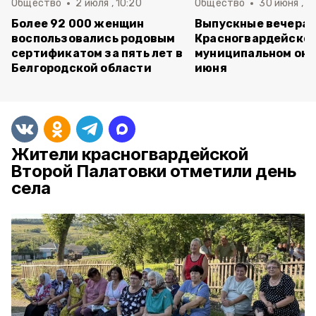
Общество
2 июля , 10:20
Общество
30 июня , 13
Более 92 000 женщин
Выпускные вечера 
воспользовались родовым
Красногвардейско
сертификатом за пять лет в
муниципальном окр
Белгородской области
июня
Жители красногвардейской
Второй Палатовки отметили день
села