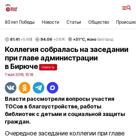
80 лет Победы
Новости
Статьи
Общество
Происше
81.41
94.06
+
31
°С,
ясно
+0.48
$
+0.87
€
Белгород
Коллегия собралась на заседании
при главе администрации
в Бирюче
Новость
7 мая 2018, 15:18
Власти рассмотрели вопросы участия
ТОСов в благоустройстве, работы
библиотек с детьми и социальной защиты
граждан.
Очередное заседание коллегии при главе