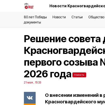
Новости Красногвардейско
80 лет Победы
Новости
Статьи
Общество
документы
Решение совета 
Красногвардейск
первого созыва №
2026 года
Новость
21 мая , 15:33
О внесении изменений в
Красногвардейского му