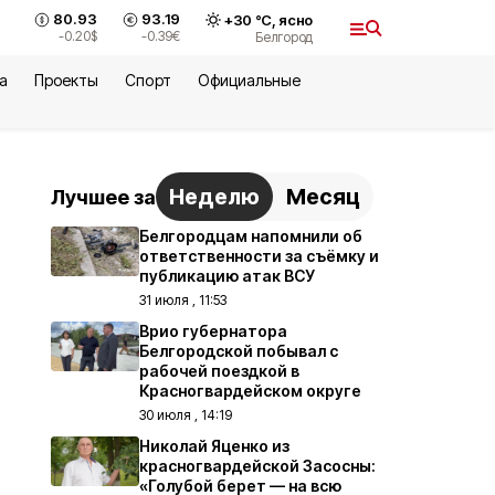
80.93
93.19
+
30
°С,
ясно
-0.20
$
-0.39
€
Белгород
а
Проекты
Спорт
Официальные
Неделю
Месяц
Лучшее за
Белгородцам напомнили об
ответственности за съёмку и
публикацию атак ВСУ
31 июля , 11:53
Врио губернатора
Белгородской побывал с
рабочей поездкой в
Красногвардейском округе
30 июля , 14:19
Николай Яценко из
красногвардейской Засосны:
«Голубой берет — на всю