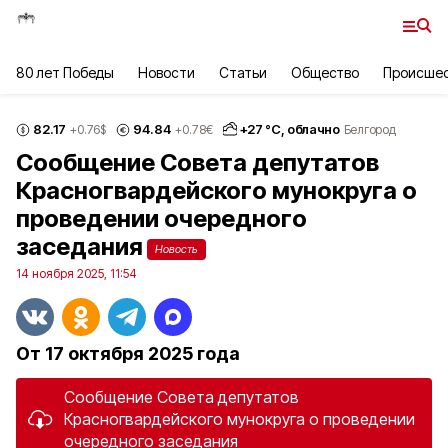
80 лет Победы
Новости
Статьи
Общество
Происше
82.17
94.84
+
27
°С,
облачно
+0.76
$
+0.78
€
Белгород
Сообщение Совета депутатов
Красногвардейского мунокруга о
проведении очередного
заседания
Новость
14 ноября 2025, 11:54
От 17 октября 2025 года
Сообщение Совета депутатов
Красногвардейского мунокруга о проведении
очередного заседания