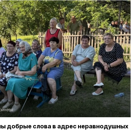
ринёва
аны добрые слова в адрес неравнодушных