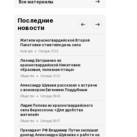
Все материалы
Последние
новости
Жители красногвардейской Второй
Александр 
Палатовки отметили день села
Путину о те
Культура
Сегодня, 12:52
Общество
Вч
Леонид Евтушенко из
Александр Ш
красногвардейской Никитовки:
Краснодарс
«Красивая, полезная птица»
группа дет
Общество
Сегодня, 12:02
Общество
Вч
Александр Шуваев рассказал о встрече
10 спортсме
с военкором Евгением Поддубным
занесли на 
Бирюче
Общество
Сегодня, 09:45
Спорт
Вчера,
Лидия Попова из красногвардейского
села Верхососна: «Для удобства
Белгородск
жителей»
362 медали
начала 2026
Общество
Сегодня, 09:37
Общество
Вч
Президент РФ Владимир Путин заслушал
доклад Александра Шуваева о работе на
Опрос обще