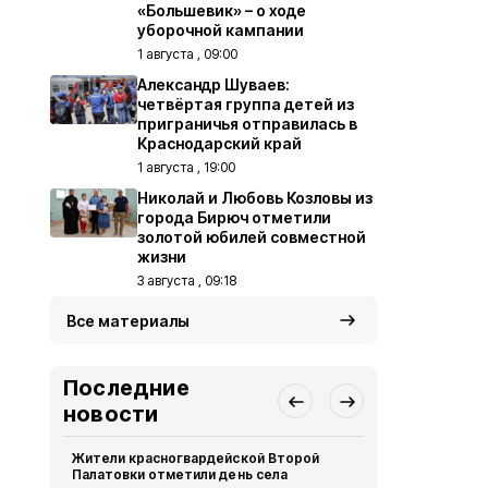
«Большевик» – о ходе
уборочной кампании
1 августа , 09:00
Александр Шуваев:
четвёртая группа детей из
приграничья отправилась в
Краснодарский край
1 августа , 19:00
Николай и Любовь Козловы из
города Бирюч отметили
золотой юбилей совместной
жизни
3 августа , 09:18
Все материалы
Последние
новости
Жители красногвардейской Второй
Александр 
Палатовки отметили день села
Путину о те