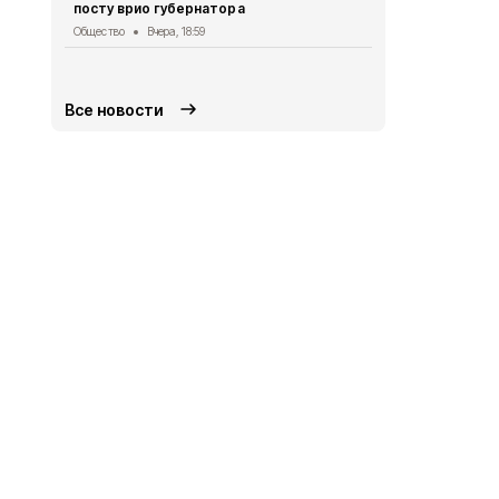
посту врио губернатора
деятельнос
Красногвар
Общество
Вчера, 18:59
округе
Общество
Вч
Все новости