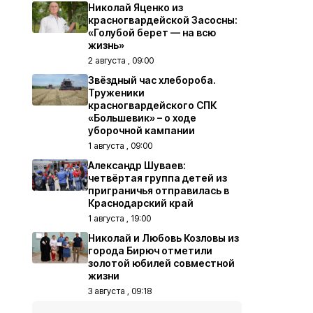
Николай Яценко из
красногвардейской Засосны:
«Голубой берет — на всю
жизнь»
2 августа , 09:00
Звёздный час хлебороба.
Труженики
красногвардейского СПК
«Большевик» – о ходе
уборочной кампании
1 августа , 09:00
Александр Шуваев:
четвёртая группа детей из
приграничья отправилась в
Краснодарский край
1 августа , 19:00
Николай и Любовь Козловы из
города Бирюч отметили
золотой юбилей совместной
жизни
3 августа , 09:18