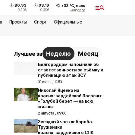
80.93
93.19
+
33
°С,
ясно
-0.20
$
-0.39
€
Белгород
а
Проекты
Спорт
Официальные
Неделю
Месяц
Лучшее за
Белгородцам напомнили об
ответственности за съёмку и
публикацию атак ВСУ
31 июля , 11:53
Николай Яценко из
красногвардейской Засосны:
«Голубой берет — на всю
жизнь»
2 августа , 09:00
Звёздный час хлебороба.
Труженики
красногвардейского СПК