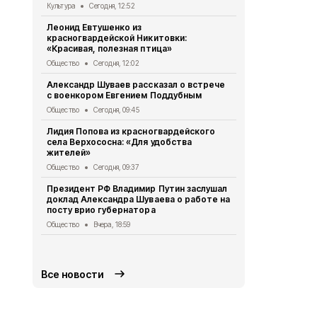
Культура
Сегодня, 12:52
Общество
Вч
Леонид Евтушенко из
Александр Ш
красногвардейской Никитовки:
Краснодарс
«Красивая, полезная птица»
группа дет
Общество
Сегодня, 12:02
Общество
Вч
Александр Шуваев рассказал о встрече
10 спортсме
с военкором Евгением Поддубным
занесли на 
Бирюче
Общество
Сегодня, 09:45
Спорт
Вчера,
Лидия Попова из красногвардейского
села Верхососна: «Для удобства
Белгородск
жителей»
362 медали
начала 2026
Общество
Сегодня, 09:37
Общество
Вч
Президент РФ Владимир Путин заслушал
доклад Александра Шуваева о работе на
Опрос обще
посту врио губернатора
деятельнос
Красногвар
Общество
Вчера, 18:59
округе
Общество
Вч
Все новости