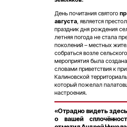
День почитания святого
пр
августа
, является престо
праздник дня рождения сел
летняя погода не стала пр
поколений – местных жите
собраться возле сельского
мероприятия была создана
словами приветствия к пр
Калиновской территориал
который пожелал палатовц
настроения.
«Отрадно видеть здесь
о вашей сплочённост
отметил Андрей Никола