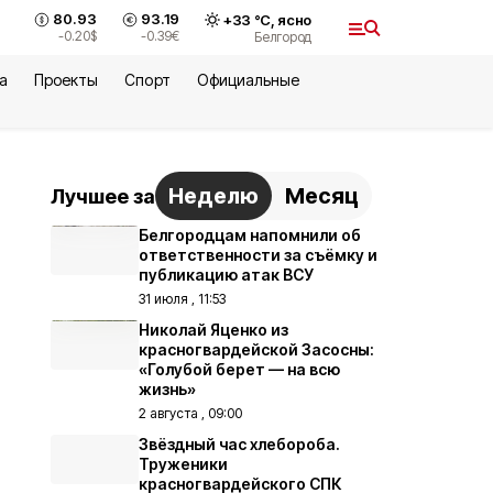
80.93
93.19
+
33
°С,
ясно
-0.20
$
-0.39
€
Белгород
а
Проекты
Спорт
Официальные
Неделю
Месяц
Лучшее за
Белгородцам напомнили об
ответственности за съёмку и
публикацию атак ВСУ
31 июля , 11:53
Николай Яценко из
красногвардейской Засосны:
«Голубой берет — на всю
жизнь»
2 августа , 09:00
Звёздный час хлебороба.
Труженики
красногвардейского СПК