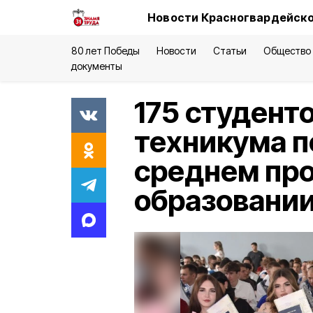
Новости Красногвардейско
80 лет Победы
Новости
Статьи
Общество
документы
175 студент
техникума п
среднем пр
образовани