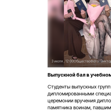
3 июля , 12:00
Общество
Фото:
Викто
Выпускной бал в учебно
Студенты выпускных групп
дипломированными специа
церемонии вручения дипл
памятника воинам, павшим