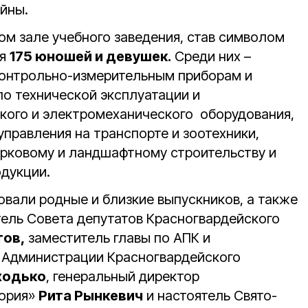
йны.
ом зале учебного заведения, став символом
ля
175 юношей и девушек.
Среди них –
контрольно-измерительным приборам и
по технической эксплуатации и
кого и электромеханического оборудования,
управления на транспорте и зоотехники,
рковому и ландшафтному строительству и
дукции.
овали родные и близкие выпускников, а также
тель Совета депутатов Красногвардейского
тов,
заместитель главы по АПК и
 Администрации Красногвардейского
ходько
, генеральный директор
тория»
Рита Рынкевич
и настоятель Свято-