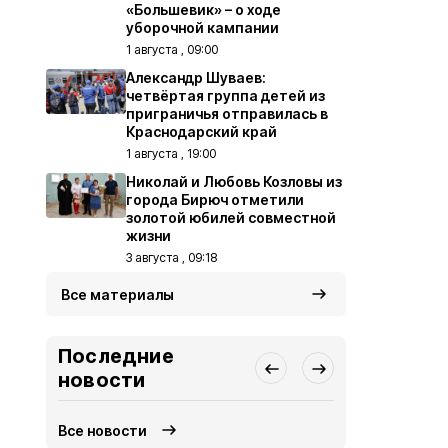
«Большевик» – о ходе
уборочной кампании
1 августа , 09:00
Александр Шуваев:
четвёртая группа детей из
приграничья отправилась в
Краснодарский край
1 августа , 19:00
Николай и Любовь Козловы из
города Бирюч отметили
золотой юбилей совместной
жизни
3 августа , 09:18
Все материалы
Последние
новости
Все новости