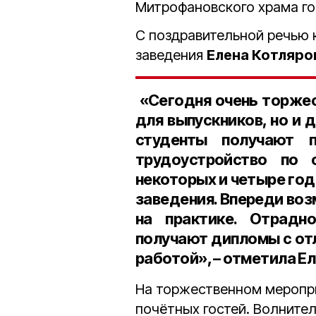
Митрофановского храма г
С поздравительной речью 
заведения
Елена Котляро
«Сегодня очень торжес
для выпускников, но и 
студенты получают 
трудоустройство по 
некоторых и четыре год
заведения. Впереди во
на практике. Отрадн
получают дипломы с от
работой», – отметила Е
На торжественном меропри
почётных гостей. Волнит