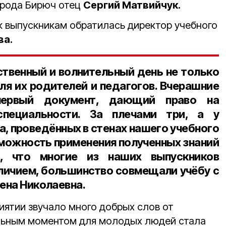
орода Бирюч отец
Сергий Матвийчук.
к выпускникам обратилась директор учебного
ва.
твенный и волнительный день не только
для их родителей и педагогов. Вчерашние
первый документ, дающий право на
специальности. За плечами три, а у
а, проведённых в стенах нашего учебного
зможность применения полученных знаний
о, что многие из наших выпускников
личием, большинство совмещали учёбу с
лена Николаевна.
ятии звучало много добрых слов от
ельным моментом для молодых людей стала