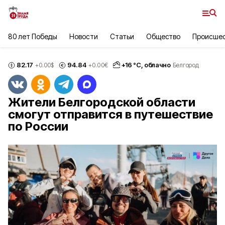
80 лет Победы
Новости
Статьи
Общество
Происше
82.17
94.84
+
16
°С,
облачно
+0.00
$
+0.00
€
Белгород
Жители Белгородской области
смогут отправится в путешествие
по России