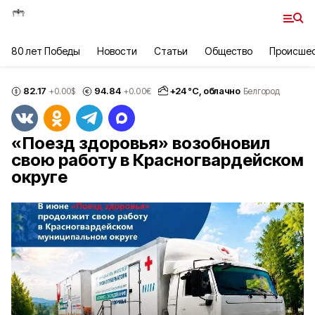
80 лет Победы
Новости
Статьи
Общество
Происше
82.17
94.84
+
24
°С,
облачно
+0.00
$
+0.00
€
Белгород
«Поезд здоровья» возобновил
свою работу в Красногвардейском
округе