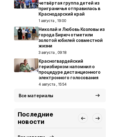
четвёртая группа детей из
приграничья отправилась в
Краснодарский край
1 августа , 19:00
Николай и Любовь Козловы из
города Бирюч отметили
золотой юбилей совместной
жизни
3 августа , 09:18
Красногвардейский
теризбирком напомнил о
процедуре дистанционного
электронного голосования
4 августа , 15:54
Все материалы
Последние
новости