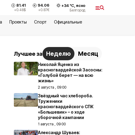
81.41
94.06
+
34
°С,
ясно
+0.48
$
+0.87
€
Белгород
а
Проекты
Спорт
Официальные
Неделю
Месяц
Лучшее за
Николай Яценко из
красногвардейской Засосны:
«Голубой берет — на всю
жизнь»
2 августа , 09:00
Звёздный час хлебороба.
Труженики
красногвардейского СПК
«Большевик» – о ходе
уборочной кампании
1 августа , 09:00
Александр Шуваев: