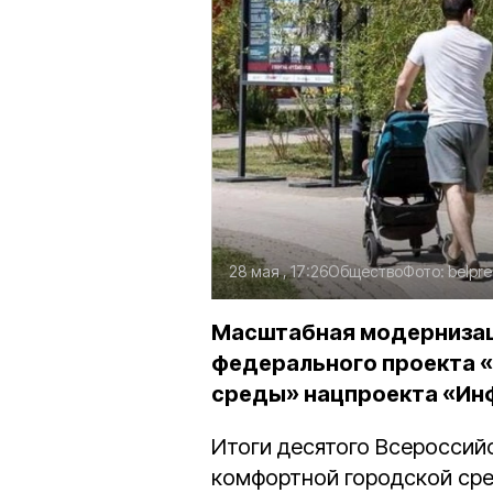
28 мая , 17:26
Общество
Фото:
belpre
Масштабная модернизац
федерального проекта 
среды» нацпроекта «Инф
Итоги десятого Всероссий
комфортной городской ср