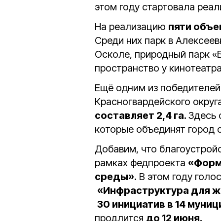
этом году стартовала реа
На реализацию
пяти объе
Среди них парк в Алексее
Осколе, природный парк «
пространство у кинотеатр
Ещё одним из победителей
Красногвардейского округ
составляет 2,4 га.
Здесь 
которые объединят город 
Добавим, что благоустрой
рамках федпроекта
«Форм
среды».
В этом году голо
«Инфраструктура для ж
30 инициатив в 14 муни
продлится
до 12 июня.