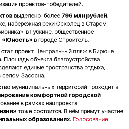
лизация проектов-победителей.
ктов
выделено более
796 млн рублей.
вке, набережная реки Осколец в Старом
Бионика» в Губкине, общественное
а
«Юность»
в городе Строитель.
 стал проект Центральный пляж в Бирюче
а. Площадь объекта благоустройства
сделают единые пространства отдыха,
с селом Засосна.
ство муниципальных территорий проходит в
ирование комфортной городской
сование в рамках нацпроекта
изни»
тоже состоится. В нём примут участие
ципальных образованиях
.
Голосование