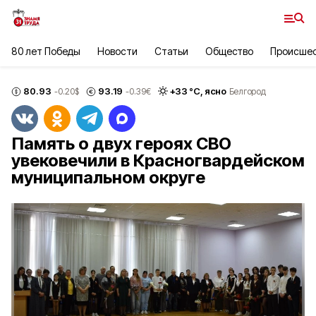
80 лет Победы
Новости
Статьи
Общество
Происше
80.93
93.19
+
33
°С,
ясно
-0.20
$
-0.39
€
Белгород
Память о двух героях СВО
увековечили в Красногвардейском
муниципальном округе